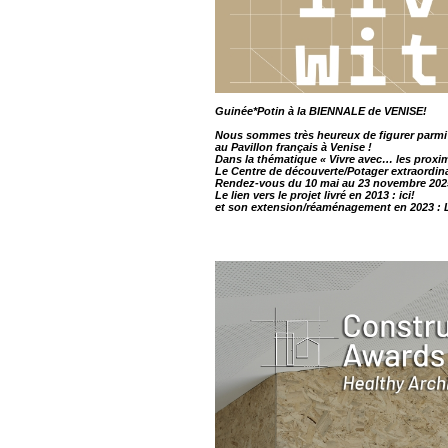
Guinée*Potin à la BIENNALE de VENISE!
Nous sommes très heureux de figurer parmi l
au Pavillon français à Venise !
Dans la thématique « Vivre avec… les proxi
Le Centre de découverte/Potager extraordinai
Rendez-vous du 10 mai au 23 novembre 2025 a
Le lien vers le projet livré en 2013 :
ici!
et son extension/réaménagement en 2023 :