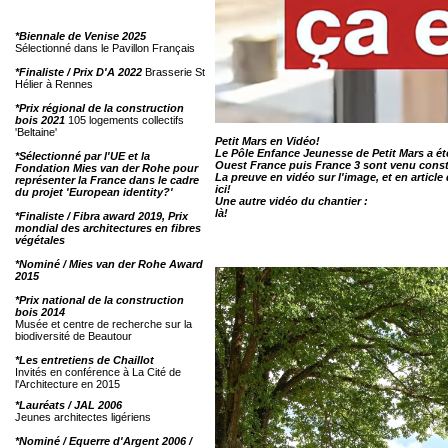
*Biennale de Venise 2025
Sélectionné dans le Pavillon Français
*Finaliste / Prix D'A 2022
Brasserie St
Hélier à Rennes
*Prix régional de la construction
bois 2021
105 logements collectifs
'Beltaine'
Petit Mars en Vidéo!
Le Pôle Enfance Jeunesse de Petit Mars a été
*Sélectionné par l'UE et la
Ouest France puis France 3 sont venu consta
Fondation Mies van der Rohe pour
La preuve en vidéo sur l'image, et en article d
représenter la France dans le cadre
ici!
du projet 'European identity?'
Une autre vidéo du chantier :
là!
*Finaliste / Fibra award 2019, Prix
mondial des architectures en fibres
végétales
*Nominé / Mies van der Rohe Award
2015
*Prix national de la construction
bois 2014
Musée et centre de recherche sur la
biodiversité de Beautour
*Les entretiens de Chaillot
Invités en conférence à La Cité de
l'Architecture en 2015
*Lauréats / JAL 2006
Jeunes architectes ligériens
*Nominé / Equerre d'Argent 2006 /