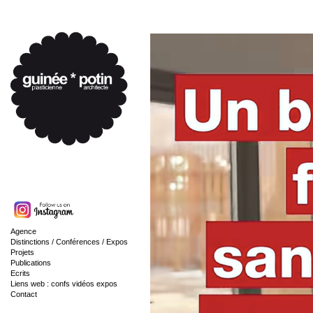
Agence
Distinctions / Conférences / Expos
Projets
Publications
Ecrits
Liens web : confs vidéos expos
Contact