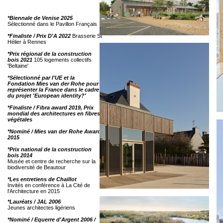
*Biennale de Venise 2025
Sélectionné dans le Pavillon Français
*Finaliste / Prix D'A 2022
Brasserie St
Hélier à Rennes
*Prix régional de la construction
bois 2021
105 logements collectifs
'Beltaine'
*Sélectionné par l'UE et la
Fondation Mies van der Rohe pour
représenter la France dans le cadre
du projet 'European identity?'
*Finaliste / Fibra award 2019, Prix
mondial des architectures en fibres
végétales
*Nominé / Mies van der Rohe Award
2015
*Prix national de la construction
bois 2014
Musée et centre de recherche sur la
biodiversité de Beautour
*Les entretiens de Chaillot
Invités en conférence à La Cité de
l'Architecture en 2015
*Lauréats / JAL 2006
Jeunes architectes ligériens
*Nominé / Equerre d'Argent 2006 /