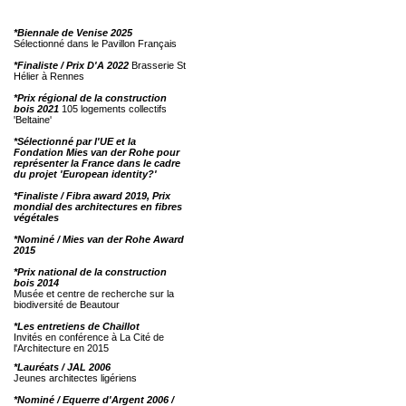
*Biennale de Venise 2025
Sélectionné dans le Pavillon Français
*Finaliste / Prix D'A 2022
Brasserie St
Hélier à Rennes
*Prix régional de la construction
bois 2021
105 logements collectifs
'Beltaine'
*Sélectionné par l'UE et la
Fondation Mies van der Rohe pour
représenter la France dans le cadre
du projet 'European identity?'
*Finaliste / Fibra award 2019, Prix
mondial des architectures en fibres
végétales
*Nominé / Mies van der Rohe Award
2015
*Prix national de la construction
bois 2014
Musée et centre de recherche sur la
biodiversité de Beautour
*Les entretiens de Chaillot
Invités en conférence à La Cité de
l'Architecture en 2015
*Lauréats / JAL 2006
Jeunes architectes ligériens
*Nominé / Equerre d'Argent 2006 /