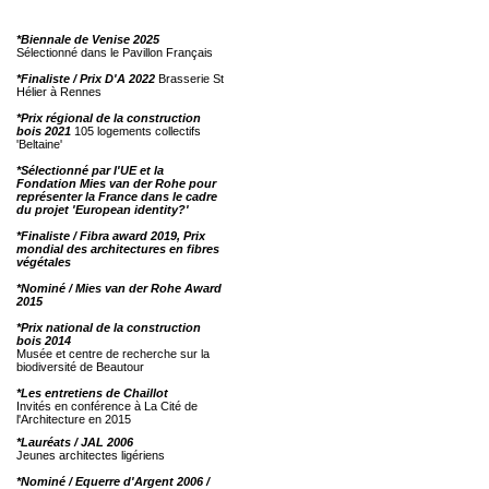
*Biennale de Venise 2025
Sélectionné dans le Pavillon Français
*Finaliste / Prix D'A 2022
Brasserie St
Hélier à Rennes
*Prix régional de la construction
bois 2021
105 logements collectifs
'Beltaine'
*Sélectionné par l'UE et la
Fondation Mies van der Rohe pour
représenter la France dans le cadre
du projet 'European identity?'
*Finaliste / Fibra award 2019, Prix
mondial des architectures en fibres
végétales
*Nominé / Mies van der Rohe Award
2015
*Prix national de la construction
bois 2014
Musée et centre de recherche sur la
biodiversité de Beautour
*Les entretiens de Chaillot
Invités en conférence à La Cité de
l'Architecture en 2015
*Lauréats / JAL 2006
Jeunes architectes ligériens
*Nominé / Equerre d'Argent 2006 /