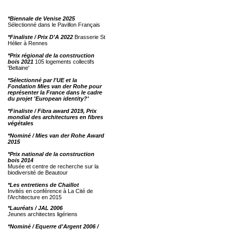
*Biennale de Venise 2025
Sélectionné dans le Pavillon Français
*Finaliste / Prix D'A 2022
Brasserie St
Hélier à Rennes
*Prix régional de la construction
bois 2021
105 logements collectifs
'Beltaine'
*Sélectionné par l'UE et la
Fondation Mies van der Rohe pour
représenter la France dans le cadre
du projet 'European identity?'
*Finaliste / Fibra award 2019, Prix
mondial des architectures en fibres
végétales
*Nominé / Mies van der Rohe Award
2015
*Prix national de la construction
bois 2014
Musée et centre de recherche sur la
biodiversité de Beautour
*Les entretiens de Chaillot
Invités en conférence à La Cité de
l'Architecture en 2015
*Lauréats / JAL 2006
Jeunes architectes ligériens
*Nominé / Equerre d'Argent 2006 /