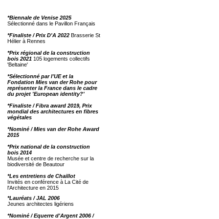
*Biennale de Venise 2025
Sélectionné dans le Pavillon Français
*Finaliste / Prix D'A 2022
Brasserie St
Hélier à Rennes
*Prix régional de la construction
bois 2021
105 logements collectifs
'Beltaine'
*Sélectionné par l'UE et la
Fondation Mies van der Rohe pour
représenter la France dans le cadre
du projet 'European identity?'
*Finaliste / Fibra award 2019, Prix
mondial des architectures en fibres
végétales
*Nominé / Mies van der Rohe Award
2015
*Prix national de la construction
bois 2014
Musée et centre de recherche sur la
biodiversité de Beautour
*Les entretiens de Chaillot
Invités en conférence à La Cité de
l'Architecture en 2015
*Lauréats / JAL 2006
Jeunes architectes ligériens
*Nominé / Equerre d'Argent 2006 /