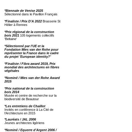
*Biennale de Venise 2025
Sélectionné dans le Pavillon Français
*Finaliste / Prix D'A 2022
Brasserie St
Hélier à Rennes
*Prix régional de la construction
bois 2021
105 logements collectifs
'Beltaine'
*Sélectionné par l'UE et la
Fondation Mies van der Rohe pour
représenter la France dans le cadre
du projet 'European identity?'
*Finaliste / Fibra award 2019, Prix
mondial des architectures en fibres
végétales
*Nominé / Mies van der Rohe Award
2015
*Prix national de la construction
bois 2014
Musée et centre de recherche sur la
biodiversité de Beautour
*Les entretiens de Chaillot
Invités en conférence à La Cité de
l'Architecture en 2015
*Lauréats / JAL 2006
Jeunes architectes ligériens
*Nominé / Equerre d'Argent 2006 /