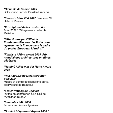
*Biennale de Venise 2025
Sélectionné dans le Pavillon Français
*Finaliste / Prix D'A 2022
Brasserie St
Hélier à Rennes
*Prix régional de la construction
bois 2021
105 logements collectifs
'Beltaine'
*Sélectionné par l'UE et la
Fondation Mies van der Rohe pour
représenter la France dans le cadre
du projet 'European identity?'
*Finaliste / Fibra award 2019, Prix
mondial des architectures en fibres
végétales
*Nominé / Mies van der Rohe Award
2015
*Prix national de la construction
bois 2014
Musée et centre de recherche sur la
biodiversité de Beautour
*Les entretiens de Chaillot
Invités en conférence à La Cité de
l'Architecture en 2015
*Lauréats / JAL 2006
Jeunes architectes ligériens
*Nominé / Equerre d'Argent 2006 /