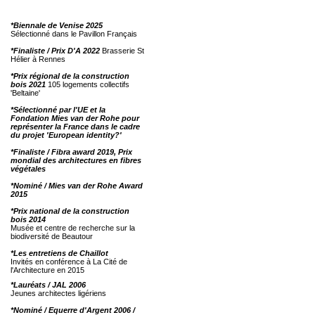
*Biennale de Venise 2025
Sélectionné dans le Pavillon Français
*Finaliste / Prix D'A 2022
Brasserie St
Hélier à Rennes
*Prix régional de la construction
bois 2021
105 logements collectifs
'Beltaine'
*Sélectionné par l'UE et la
Fondation Mies van der Rohe pour
représenter la France dans le cadre
du projet 'European identity?'
*Finaliste / Fibra award 2019, Prix
mondial des architectures en fibres
végétales
*Nominé / Mies van der Rohe Award
2015
*Prix national de la construction
bois 2014
Musée et centre de recherche sur la
biodiversité de Beautour
*Les entretiens de Chaillot
Invités en conférence à La Cité de
l'Architecture en 2015
*Lauréats / JAL 2006
Jeunes architectes ligériens
*Nominé / Equerre d'Argent 2006 /