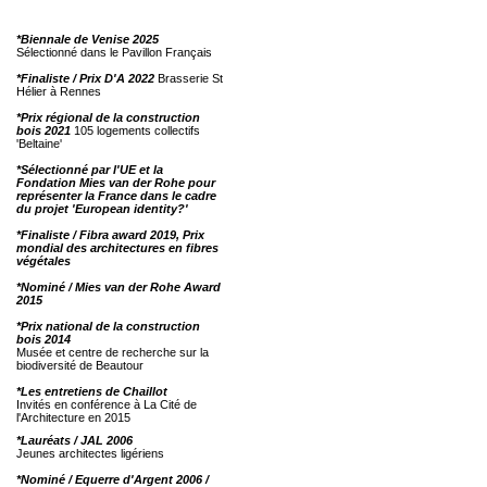
*Biennale de Venise 2025
Sélectionné dans le Pavillon Français
*Finaliste / Prix D'A 2022
Brasserie St
Hélier à Rennes
*Prix régional de la construction
bois 2021
105 logements collectifs
'Beltaine'
*Sélectionné par l'UE et la
Fondation Mies van der Rohe pour
représenter la France dans le cadre
du projet 'European identity?'
*Finaliste / Fibra award 2019, Prix
mondial des architectures en fibres
végétales
*Nominé / Mies van der Rohe Award
2015
*Prix national de la construction
bois 2014
Musée et centre de recherche sur la
biodiversité de Beautour
*Les entretiens de Chaillot
Invités en conférence à La Cité de
l'Architecture en 2015
*Lauréats / JAL 2006
Jeunes architectes ligériens
*Nominé / Equerre d'Argent 2006 /