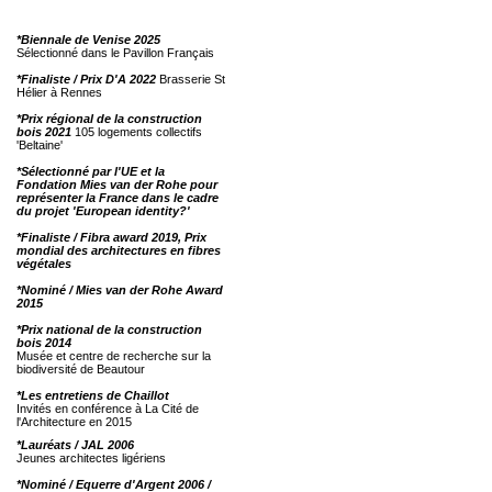
*Biennale de Venise 2025
Sélectionné dans le Pavillon Français
*Finaliste / Prix D'A 2022
Brasserie St
Hélier à Rennes
*Prix régional de la construction
bois 2021
105 logements collectifs
'Beltaine'
*Sélectionné par l'UE et la
Fondation Mies van der Rohe pour
représenter la France dans le cadre
du projet 'European identity?'
*Finaliste / Fibra award 2019, Prix
mondial des architectures en fibres
végétales
*Nominé / Mies van der Rohe Award
2015
*Prix national de la construction
bois 2014
Musée et centre de recherche sur la
biodiversité de Beautour
*Les entretiens de Chaillot
Invités en conférence à La Cité de
l'Architecture en 2015
*Lauréats / JAL 2006
Jeunes architectes ligériens
*Nominé / Equerre d'Argent 2006 /