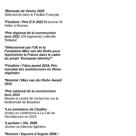
*Biennale de Venise 2025
Sélectionné dans le Pavillon Français
*Finaliste / Prix D'A 2022
Brasserie St
Hélier à Rennes
*Prix régional de la construction
bois 2021
105 logements collectifs
'Beltaine'
*Sélectionné par l'UE et la
Fondation Mies van der Rohe pour
représenter la France dans le cadre
du projet 'European identity?'
*Finaliste / Fibra award 2019, Prix
mondial des architectures en fibres
végétales
*Nominé / Mies van der Rohe Award
2015
*Prix national de la construction
bois 2014
Musée et centre de recherche sur la
biodiversité de Beautour
*Les entretiens de Chaillot
Invités en conférence à La Cité de
l'Architecture en 2015
*Lauréats / JAL 2006
Jeunes architectes ligériens
*Nominé / Equerre d'Argent 2006 /