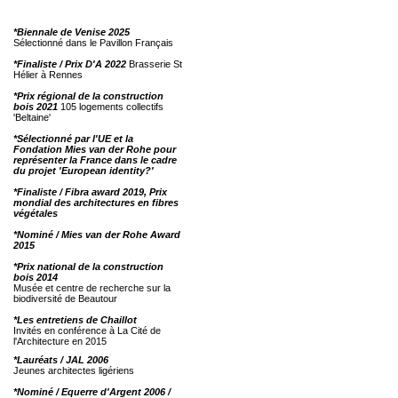
*Biennale de Venise 2025
Sélectionné dans le Pavillon Français
*Finaliste / Prix D'A 2022
Brasserie St
Hélier à Rennes
*Prix régional de la construction
bois 2021
105 logements collectifs
'Beltaine'
*Sélectionné par l'UE et la
Fondation Mies van der Rohe pour
représenter la France dans le cadre
du projet 'European identity?'
*Finaliste / Fibra award 2019, Prix
mondial des architectures en fibres
végétales
*Nominé / Mies van der Rohe Award
2015
*Prix national de la construction
bois 2014
Musée et centre de recherche sur la
biodiversité de Beautour
*Les entretiens de Chaillot
Invités en conférence à La Cité de
l'Architecture en 2015
*Lauréats / JAL 2006
Jeunes architectes ligériens
*Nominé / Equerre d'Argent 2006 /