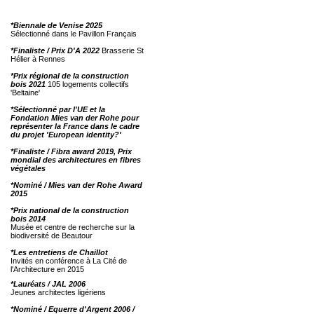
*Biennale de Venise 2025
Sélectionné dans le Pavillon Français
*Finaliste / Prix D'A 2022
Brasserie St
Hélier à Rennes
*Prix régional de la construction
bois 2021
105 logements collectifs
'Beltaine'
*Sélectionné par l'UE et la
Fondation Mies van der Rohe pour
représenter la France dans le cadre
du projet 'European identity?'
*Finaliste / Fibra award 2019, Prix
mondial des architectures en fibres
végétales
*Nominé / Mies van der Rohe Award
2015
*Prix national de la construction
bois 2014
Musée et centre de recherche sur la
biodiversité de Beautour
*Les entretiens de Chaillot
Invités en conférence à La Cité de
l'Architecture en 2015
*Lauréats / JAL 2006
Jeunes architectes ligériens
*Nominé / Equerre d'Argent 2006 /