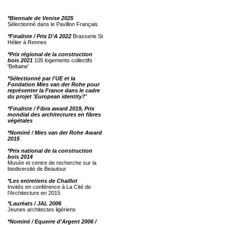
*Biennale de Venise 2025
Sélectionné dans le Pavillon Français
*Finaliste / Prix D'A 2022
Brasserie St
Hélier à Rennes
*Prix régional de la construction
bois 2021
105 logements collectifs
'Beltaine'
*Sélectionné par l'UE et la
Fondation Mies van der Rohe pour
représenter la France dans le cadre
du projet 'European identity?'
*Finaliste / Fibra award 2019, Prix
mondial des architectures en fibres
végétales
*Nominé / Mies van der Rohe Award
2015
*Prix national de la construction
bois 2014
Musée et centre de recherche sur la
biodiversité de Beautour
*Les entretiens de Chaillot
Invités en conférence à La Cité de
l'Architecture en 2015
*Lauréats / JAL 2006
Jeunes architectes ligériens
*Nominé / Equerre d'Argent 2006 /