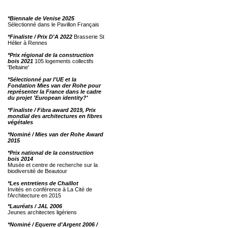
*Biennale de Venise 2025
Sélectionné dans le Pavillon Français
*Finaliste / Prix D'A 2022
Brasserie St
Hélier à Rennes
*Prix régional de la construction
bois 2021
105 logements collectifs
'Beltaine'
*Sélectionné par l'UE et la
Fondation Mies van der Rohe pour
représenter la France dans le cadre
du projet 'European identity?'
*Finaliste / Fibra award 2019, Prix
mondial des architectures en fibres
végétales
*Nominé / Mies van der Rohe Award
2015
*Prix national de la construction
bois 2014
Musée et centre de recherche sur la
biodiversité de Beautour
*Les entretiens de Chaillot
Invités en conférence à La Cité de
l'Architecture en 2015
*Lauréats / JAL 2006
Jeunes architectes ligériens
*Nominé / Equerre d'Argent 2006 /