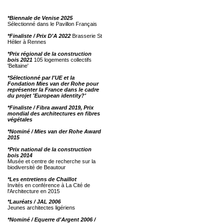
*Biennale de Venise 2025
Sélectionné dans le Pavillon Français
*Finaliste / Prix D'A 2022
Brasserie St
Hélier à Rennes
*Prix régional de la construction
bois 2021
105 logements collectifs
'Beltaine'
*Sélectionné par l'UE et la
Fondation Mies van der Rohe pour
représenter la France dans le cadre
du projet 'European identity?'
*Finaliste / Fibra award 2019, Prix
mondial des architectures en fibres
végétales
*Nominé / Mies van der Rohe Award
2015
*Prix national de la construction
bois 2014
Musée et centre de recherche sur la
biodiversité de Beautour
*Les entretiens de Chaillot
Invités en conférence à La Cité de
l'Architecture en 2015
*Lauréats / JAL 2006
Jeunes architectes ligériens
*Nominé / Equerre d'Argent 2006 /