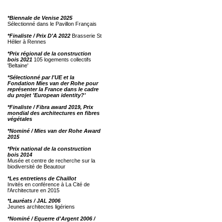
*Biennale de Venise 2025
Sélectionné dans le Pavillon Français
*Finaliste / Prix D'A 2022
Brasserie St
Hélier à Rennes
*Prix régional de la construction
bois 2021
105 logements collectifs
'Beltaine'
*Sélectionné par l'UE et la
Fondation Mies van der Rohe pour
représenter la France dans le cadre
du projet 'European identity?'
*Finaliste / Fibra award 2019, Prix
mondial des architectures en fibres
végétales
*Nominé / Mies van der Rohe Award
2015
*Prix national de la construction
bois 2014
Musée et centre de recherche sur la
biodiversité de Beautour
*Les entretiens de Chaillot
Invités en conférence à La Cité de
l'Architecture en 2015
*Lauréats / JAL 2006
Jeunes architectes ligériens
*Nominé / Equerre d'Argent 2006 /