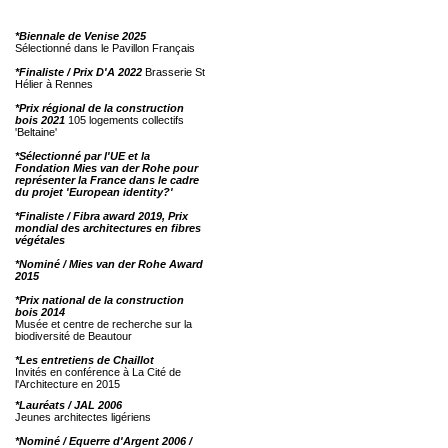
*Biennale de Venise 2025
Sélectionné dans le Pavillon Français
*Finaliste / Prix D'A 2022
Brasserie St
Hélier à Rennes
*Prix régional de la construction
bois 2021
105 logements collectifs
'Beltaine'
*Sélectionné par l'UE et la
Fondation Mies van der Rohe pour
représenter la France dans le cadre
du projet 'European identity?'
*Finaliste / Fibra award 2019, Prix
mondial des architectures en fibres
végétales
*Nominé / Mies van der Rohe Award
2015
*Prix national de la construction
bois 2014
Musée et centre de recherche sur la
biodiversité de Beautour
*Les entretiens de Chaillot
Invités en conférence à La Cité de
l'Architecture en 2015
*Lauréats / JAL 2006
Jeunes architectes ligériens
*Nominé / Equerre d'Argent 2006 /