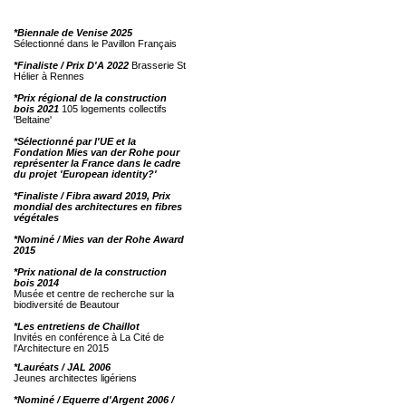
*Biennale de Venise 2025
Sélectionné dans le Pavillon Français
*Finaliste / Prix D'A 2022
Brasserie St
Hélier à Rennes
*Prix régional de la construction
bois 2021
105 logements collectifs
'Beltaine'
*Sélectionné par l'UE et la
Fondation Mies van der Rohe pour
représenter la France dans le cadre
du projet 'European identity?'
*Finaliste / Fibra award 2019, Prix
mondial des architectures en fibres
végétales
*Nominé / Mies van der Rohe Award
2015
*Prix national de la construction
bois 2014
Musée et centre de recherche sur la
biodiversité de Beautour
*Les entretiens de Chaillot
Invités en conférence à La Cité de
l'Architecture en 2015
*Lauréats / JAL 2006
Jeunes architectes ligériens
*Nominé / Equerre d'Argent 2006 /