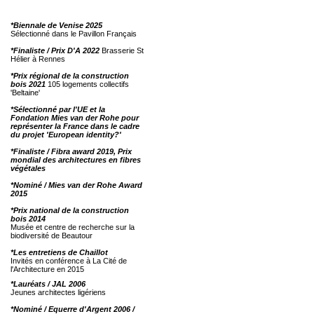
*Biennale de Venise 2025
Sélectionné dans le Pavillon Français
*Finaliste / Prix D'A 2022
Brasserie St
Hélier à Rennes
*Prix régional de la construction
bois 2021
105 logements collectifs
'Beltaine'
*Sélectionné par l'UE et la
Fondation Mies van der Rohe pour
représenter la France dans le cadre
du projet 'European identity?'
*Finaliste / Fibra award 2019, Prix
mondial des architectures en fibres
végétales
*Nominé / Mies van der Rohe Award
2015
*Prix national de la construction
bois 2014
Musée et centre de recherche sur la
biodiversité de Beautour
*Les entretiens de Chaillot
Invités en conférence à La Cité de
l'Architecture en 2015
*Lauréats / JAL 2006
Jeunes architectes ligériens
*Nominé / Equerre d'Argent 2006 /