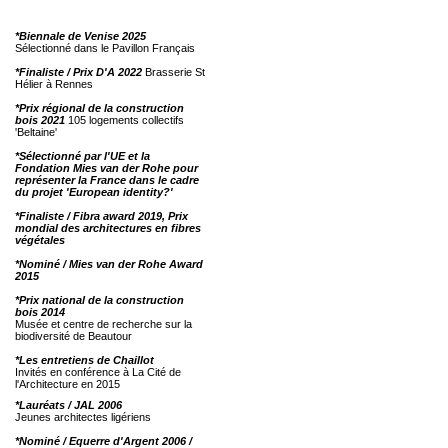
*Biennale de Venise 2025
Sélectionné dans le Pavillon Français
*Finaliste / Prix D'A 2022
Brasserie St
Hélier à Rennes
*Prix régional de la construction
bois 2021
105 logements collectifs
'Beltaine'
*Sélectionné par l'UE et la
Fondation Mies van der Rohe pour
représenter la France dans le cadre
du projet 'European identity?'
*Finaliste / Fibra award 2019, Prix
mondial des architectures en fibres
végétales
*Nominé / Mies van der Rohe Award
2015
*Prix national de la construction
bois 2014
Musée et centre de recherche sur la
biodiversité de Beautour
*Les entretiens de Chaillot
Invités en conférence à La Cité de
l'Architecture en 2015
*Lauréats / JAL 2006
Jeunes architectes ligériens
*Nominé / Equerre d'Argent 2006 /